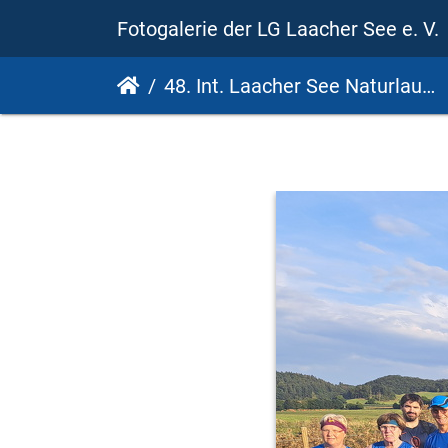
Fotogalerie der LG Laacher See e. V.
48. Int. Laacher See Naturlauf - 19. PSD Bank Cup 2024