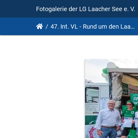
Fotogalerie der LG Laacher See e. V.
47. Int. VL - Rund um den Laacher See - 18. PSD Bank Cup 2023