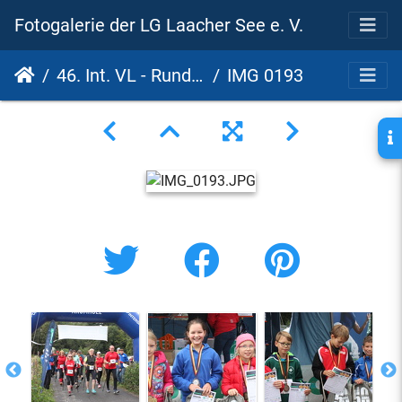
Fotogalerie der LG Laacher See e. V.
46. Int. VL - Rund um den Laacher See - 17. PSD Bank Cup 2022
IMG 0193