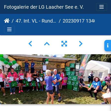
Fotogalerie der LG Laacher See e. V.
47. Int. VL - Rund um den Laacher See - 18. PSD Bank Cup 2023
20230917 134055